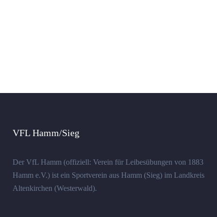
VFL Hamm/Sieg
Der VfL Hamm (offiziell: Verein für Leibesübungen von 1883
Hamm e.V.) ist ein Sportverein aus Hamm (Sieg) im Landkreis
Altenkirchen (Westerwald).