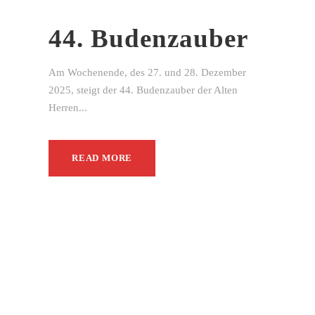
44. Budenzauber
Am Wochenende, des 27. und 28. Dezember
2025, steigt der 44. Budenzauber der Alten
Herren...
READ MORE