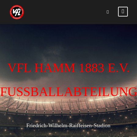
VFL HAMM 1883 E.V.
FUSSBALLABTEILUN
Friedrich-Wilhelm-Raiffeisen-Stadion