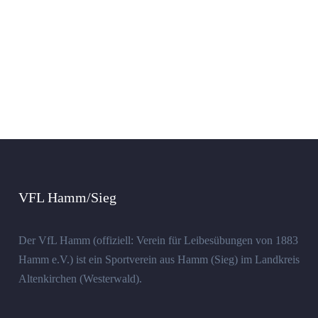
VFL Hamm/Sieg
Der VfL Hamm (offiziell: Verein für Leibesübungen von 1883
Hamm e.V.) ist ein Sportverein aus Hamm (Sieg) im Landkreis
Altenkirchen (Westerwald).