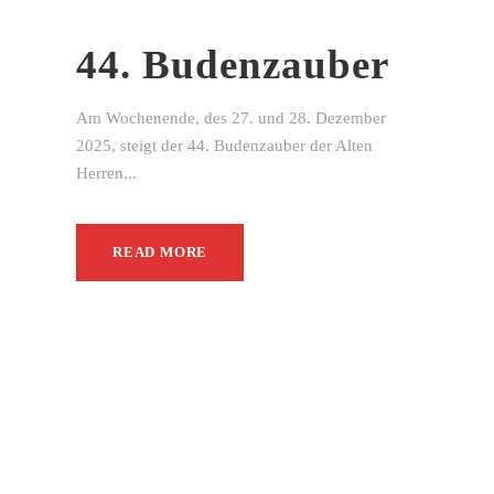
44. Budenzauber
Am Wochenende, des 27. und 28. Dezember
2025, steigt der 44. Budenzauber der Alten
Herren...
READ MORE