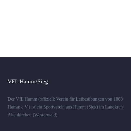
VFL Hamm/Sieg
Der VfL Hamm (offiziell: Verein für Leibesübungen von 1883
Hamm e.V.) ist ein Sportverein aus Hamm (Sieg) im Landkreis
Altenkirchen (Westerwald).