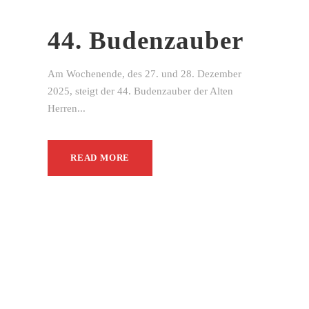
44. Budenzauber
Am Wochenende, des 27. und 28. Dezember
2025, steigt der 44. Budenzauber der Alten
Herren...
READ MORE