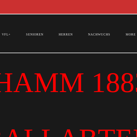
VFL+
SENIOREN
HERREN
NACHWUCHS
MORE
HAMM 1883