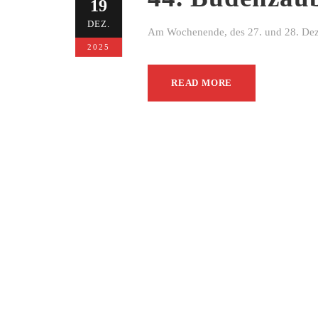
19
DEZ.
Am Wochenende, des 27. und 28. Dezem
2025
READ MORE