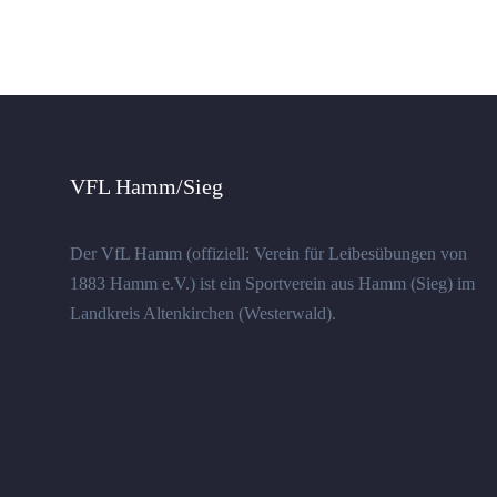
VFL Hamm/Sieg
Der VfL Hamm (offiziell: Verein für Leibesübungen von
1883 Hamm e.V.) ist ein Sportverein aus Hamm (Sieg) im
Landkreis Altenkirchen (Westerwald).