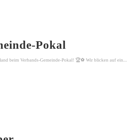
einde-Pokal
rland beim Verbands-Gemeinde-Pokal! 🏆⚽ Wir blicken auf ein...
ber