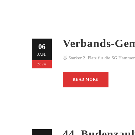
Verbands-Gem
06
JAN.
🥈 Starker 2. Platz für die SG Hamme
2026
READ MORE
44. Budenzau