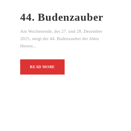
44. Budenzauber
Am Wochenende, des 27. und 28. Dezember
2025, steigt der 44. Budenzauber der Alten
Herren...
READ MORE