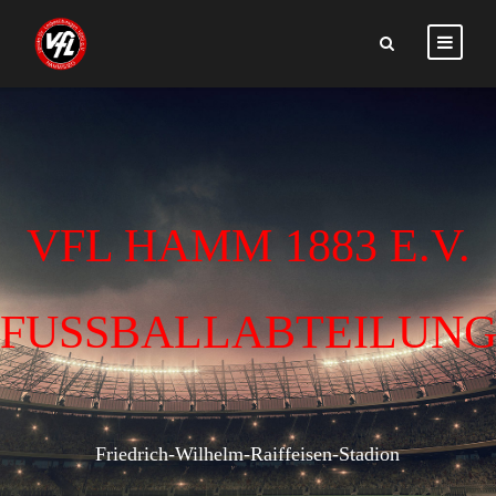
VFL HAMM 1883 E.V.
FUSSBALLABTEILUN
Friedrich-Wilhelm-Raiffeisen-Stadion