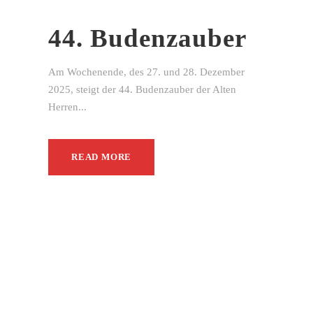
44. Budenzauber
Am Wochenende, des 27. und 28. Dezember
2025, steigt der 44. Budenzauber der Alten
Herren...
READ MORE