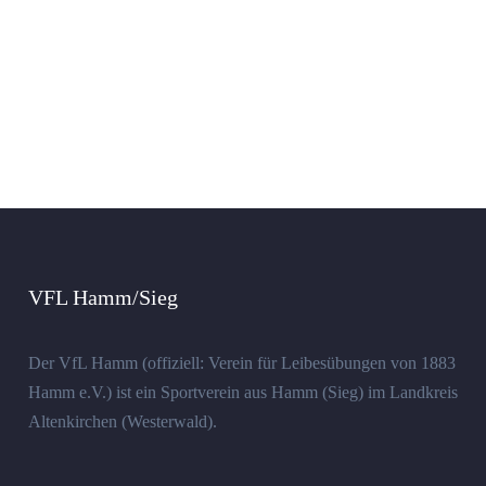
VFL Hamm/Sieg
Der VfL Hamm (offiziell: Verein für Leibesübungen von 1883
Hamm e.V.) ist ein Sportverein aus Hamm (Sieg) im Landkreis
Altenkirchen (Westerwald).