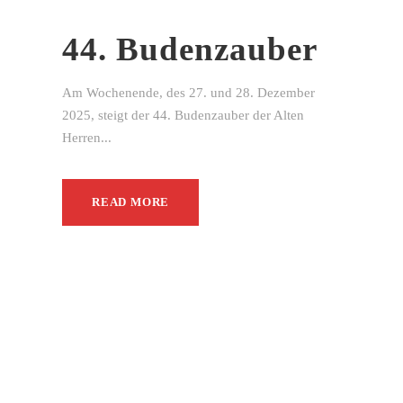
44. Budenzauber
Am Wochenende, des 27. und 28. Dezember
2025, steigt der 44. Budenzauber der Alten
Herren...
READ MORE