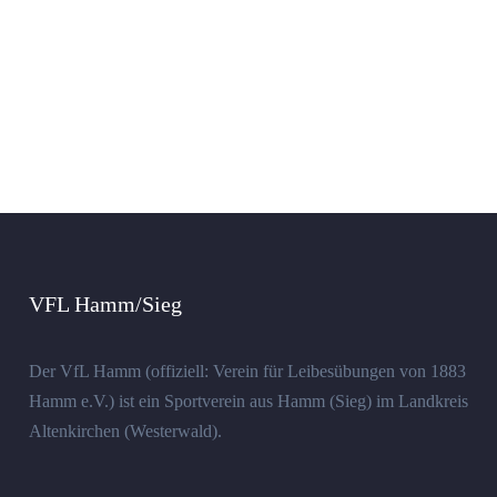
VFL Hamm/Sieg
Der VfL Hamm (offiziell: Verein für Leibesübungen von 1883
Hamm e.V.) ist ein Sportverein aus Hamm (Sieg) im Landkreis
Altenkirchen (Westerwald).