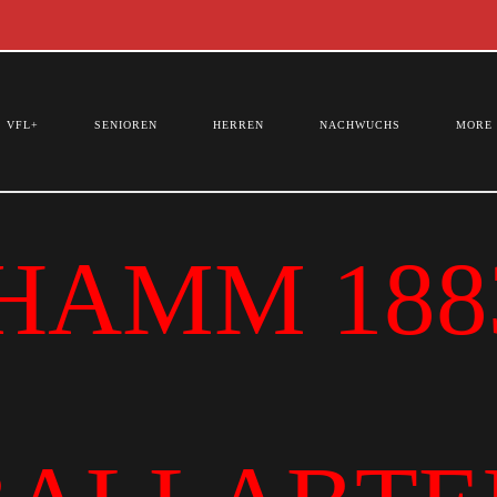
VFL+
SENIOREN
HERREN
NACHWUCHS
MORE
HAMM 1883