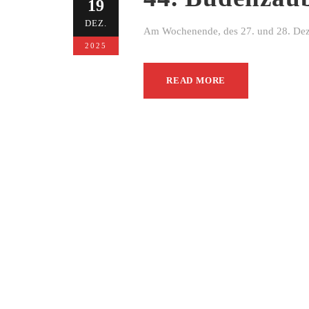
19
DEZ.
Am Wochenende, des 27. und 28. Dezem
2025
READ MORE