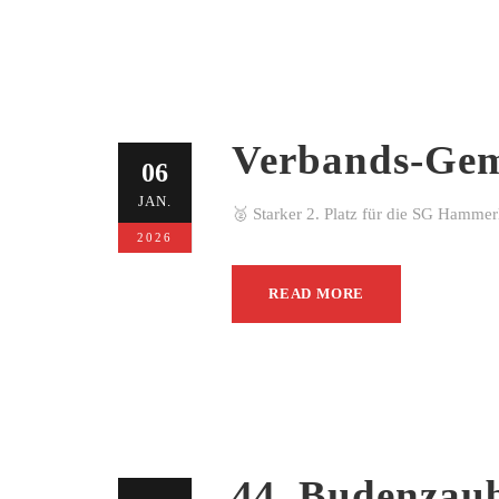
Verbands-Gem
06
JAN.
🥈 Starker 2. Platz für die SG Hamme
2026
READ MORE
44. Budenzau