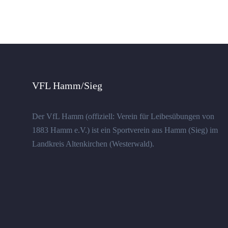
VFL Hamm/Sieg
Der VfL Hamm (offiziell: Verein für Leibesübungen von
1883 Hamm e.V.) ist ein Sportverein aus Hamm (Sieg) im
Landkreis Altenkirchen (Westerwald).