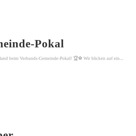
einde-Pokal
rland beim Verbands-Gemeinde-Pokal! 🏆⚽ Wir blicken auf ein...
ber