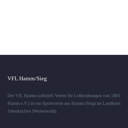
VFL Hamm/Sieg
Der VfL Hamm (offiziell: Verein für Leibesübungen von 1883
Hamm e.V.) ist ein Sportverein aus Hamm (Sieg) im Landkreis
Altenkirchen (Westerwald).