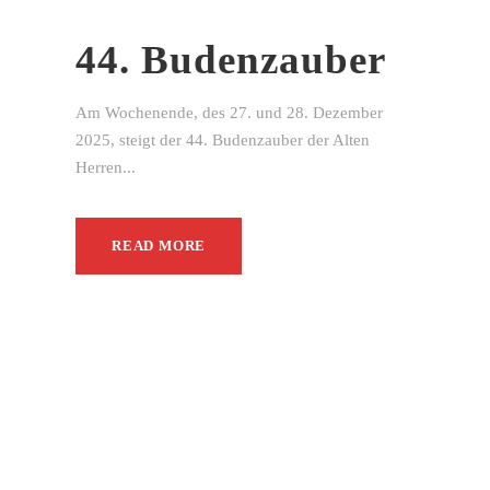
44. Budenzauber
Am Wochenende, des 27. und 28. Dezember
2025, steigt der 44. Budenzauber der Alten
Herren...
READ MORE