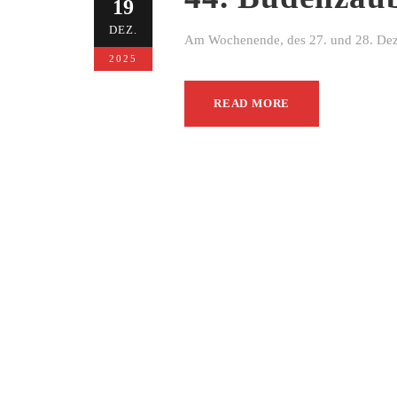
19
DEZ.
Am Wochenende, des 27. und 28. Dezem
2025
READ MORE