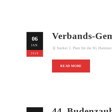
Verbands-Gem
06
JAN.
🥈 Starker 2. Platz für die SG Hamme
2026
READ MORE
44. Budenzau