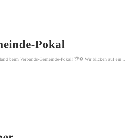
einde-Pokal
rland beim Verbands-Gemeinde-Pokal! 🏆⚽ Wir blicken auf ein...
ber