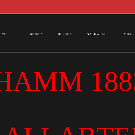
VFL+
SENIOREN
HERREN
NACHWUCHS
MORE
HAMM 1883