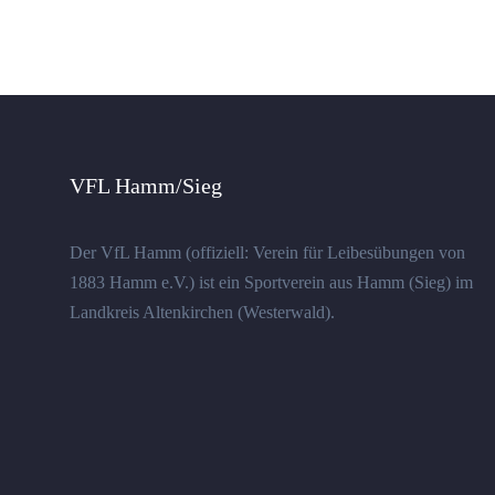
VFL Hamm/Sieg
Der VfL Hamm (offiziell: Verein für Leibesübungen von
1883 Hamm e.V.) ist ein Sportverein aus Hamm (Sieg) im
Landkreis Altenkirchen (Westerwald).