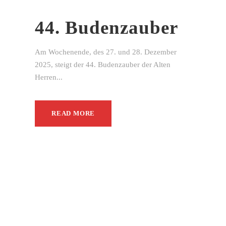
44. Budenzauber
Am Wochenende, des 27. und 28. Dezember
2025, steigt der 44. Budenzauber der Alten
Herren...
READ MORE