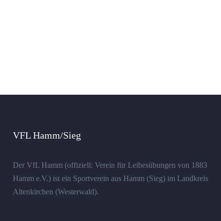
VFL Hamm/Sieg
Der VfL Hamm (offiziell: Verein für Leibesübungen von 1883
Hamm e.V.) ist ein Sportverein aus Hamm (Sieg) im Landkreis
Altenkirchen (Westerwald).