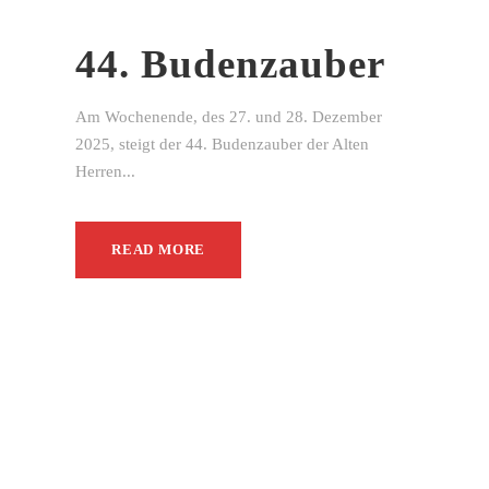
44. Budenzauber
Am Wochenende, des 27. und 28. Dezember
2025, steigt der 44. Budenzauber der Alten
Herren...
READ MORE