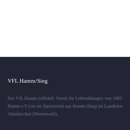
VFL Hamm/Sieg
Der VfL Hamm (offiziell: Verein für Leibesübungen von 1883
Hamm e.V.) ist ein Sportverein aus Hamm (Sieg) im Landkreis
Altenkirchen (Westerwald).