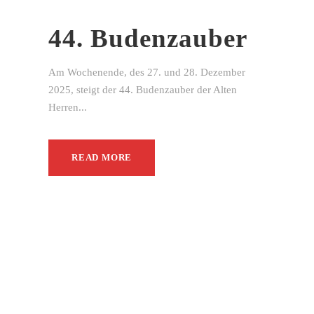
44. Budenzauber
Am Wochenende, des 27. und 28. Dezember
2025, steigt der 44. Budenzauber der Alten
Herren...
READ MORE