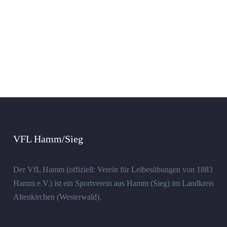
VFL Hamm/Sieg
Der VfL Hamm (offiziell: Verein für Leibesübungen von 1883
Hamm e.V.) ist ein Sportverein aus Hamm (Sieg) im Landkreis
Altenkirchen (Westerwald).