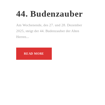
44. Budenzauber
Am Wochenende, des 27. und 28. Dezember
2025, steigt der 44. Budenzauber der Alten
Herren...
READ MORE