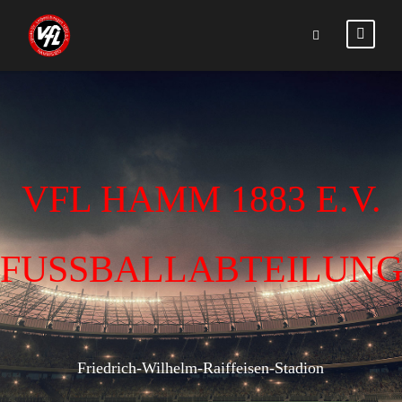
VFL HAMM 1883 E.V.
FUSSBALLABTEILUN
Friedrich-Wilhelm-Raiffeisen-Stadion