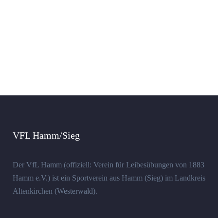
VFL Hamm/Sieg
Der VfL Hamm (offiziell: Verein für Leibesübungen von 1883
Hamm e.V.) ist ein Sportverein aus Hamm (Sieg) im Landkreis
Altenkirchen (Westerwald).