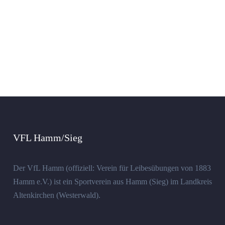
VFL Hamm/Sieg
Der VfL Hamm (offiziell: Verein für Leibesübungen von 1883
Hamm e.V.) ist ein Sportverein aus Hamm (Sieg) im Landkreis
Altenkirchen (Westerwald).