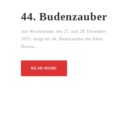
44. Budenzauber
Am Wochenende, des 27. und 28. Dezember
2025, steigt der 44. Budenzauber der Alten
Herren...
READ MORE