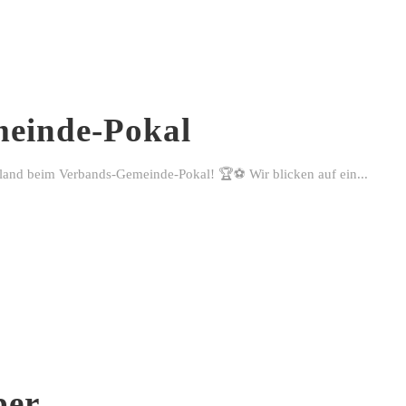
einde-Pokal
rland beim Verbands-Gemeinde-Pokal! 🏆⚽ Wir blicken auf ein...
ber