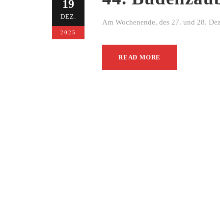
19
DEZ.
Am Wochenende, des 27. und 28. Dezem
2025
READ MORE