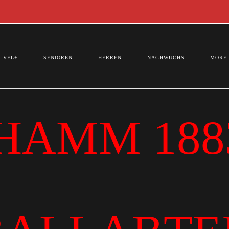
VFL+
SENIOREN
HERREN
NACHWUCHS
MORE
HAMM 1883