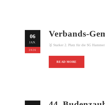
Verbands-Gem
06
JAN.
🥈 Starker 2. Platz für die SG Hamme
2026
READ MORE
44. Budenzau