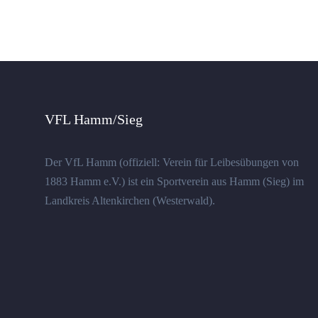
VFL Hamm/Sieg
Der VfL Hamm (offiziell: Verein für Leibesübungen von
1883 Hamm e.V.) ist ein Sportverein aus Hamm (Sieg) im
Landkreis Altenkirchen (Westerwald).