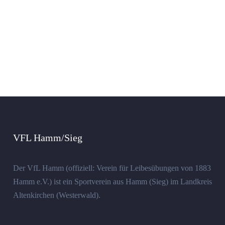
VFL Hamm/Sieg
Der VfL Hamm (offiziell: Verein für Leibesübungen von 1883
Hamm e.V.) ist ein Sportverein aus Hamm (Sieg) im Landkreis
Altenkirchen (Westerwald).