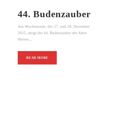
44. Budenzauber
Am Wochenende, des 27. und 28. Dezember
2025, steigt der 44. Budenzauber der Alten
Herren...
READ MORE