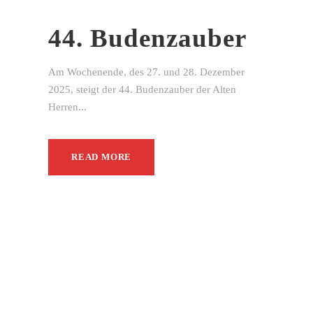
44. Budenzauber
Am Wochenende, des 27. und 28. Dezember
2025, steigt der 44. Budenzauber der Alten
Herren...
READ MORE