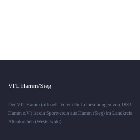
VFL Hamm/Sieg
Der VfL Hamm (offiziell: Verein für Leibesübungen von 1883
Hamm e.V.) ist ein Sportverein aus Hamm (Sieg) im Landkreis
Altenkirchen (Westerwald).