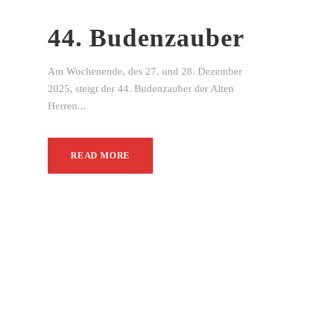
44. Budenzauber
Am Wochenende, des 27. und 28. Dezember
2025, steigt der 44. Budenzauber der Alten
Herren...
READ MORE