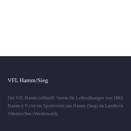
VFL Hamm/Sieg
Der VfL Hamm (offiziell: Verein für Leibesübungen von 1883
Hamm e.V.) ist ein Sportverein aus Hamm (Sieg) im Landkreis
Altenkirchen (Westerwald).