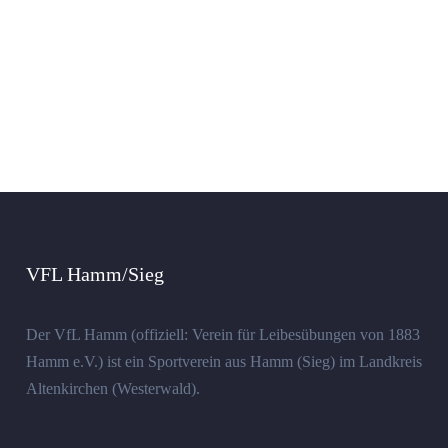
VFL Hamm/Sieg
Der VfL Hamm (offiziell: Verein für Leibesübungen von 1883
Hamm e.V.) ist ein Sportverein aus Hamm (Sieg) im Landkreis
Altenkirchen (Westerwald).