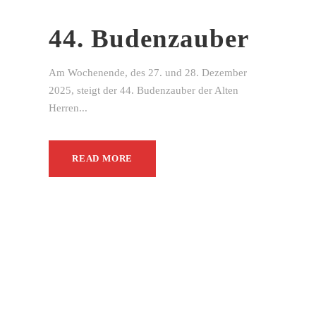
44. Budenzauber
Am Wochenende, des 27. und 28. Dezember
2025, steigt der 44. Budenzauber der Alten
Herren...
READ MORE