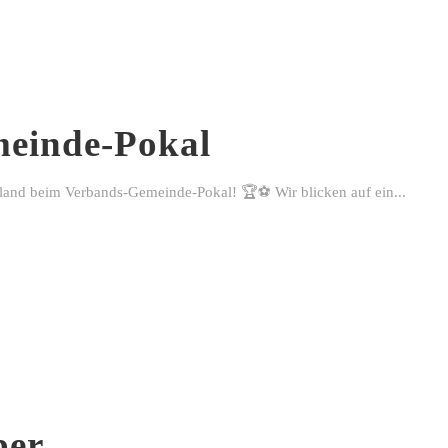
einde-Pokal
rland beim Verbands-Gemeinde-Pokal! 🏆⚽ Wir blicken auf ein...
ber