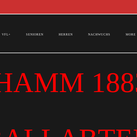
VFL+
SENIOREN
HERREN
NACHWUCHS
MORE
HAMM 1883