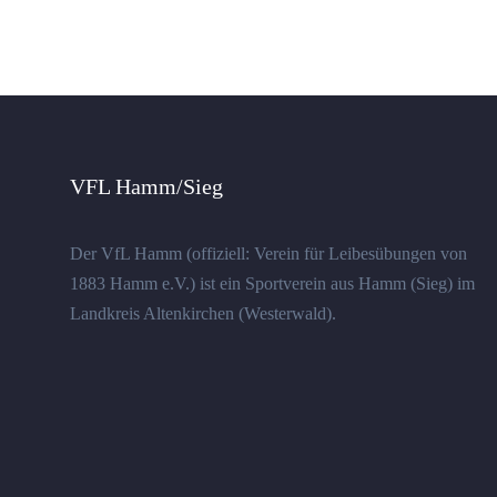
VFL Hamm/Sieg
Der VfL Hamm (offiziell: Verein für Leibesübungen von
1883 Hamm e.V.) ist ein Sportverein aus Hamm (Sieg) im
Landkreis Altenkirchen (Westerwald).