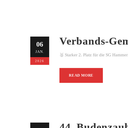
Verbands-Gem
06
JAN.
🥈 Starker 2. Platz für die SG Hamme
2026
READ MORE
44. Budenzau