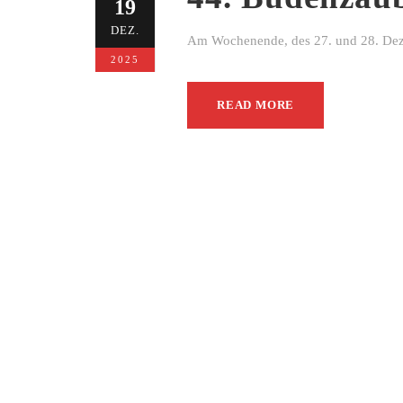
19
DEZ.
Am Wochenende, des 27. und 28. Dezem
2025
READ MORE