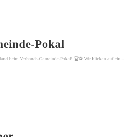
einde-Pokal
rland beim Verbands-Gemeinde-Pokal! 🏆⚽ Wir blicken auf ein...
ber