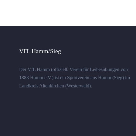
VFL Hamm/Sieg
Der VfL Hamm (offiziell: Verein für Leibesübungen von
1883 Hamm e.V.) ist ein Sportverein aus Hamm (Sieg) im
Landkreis Altenkirchen (Westerwald).