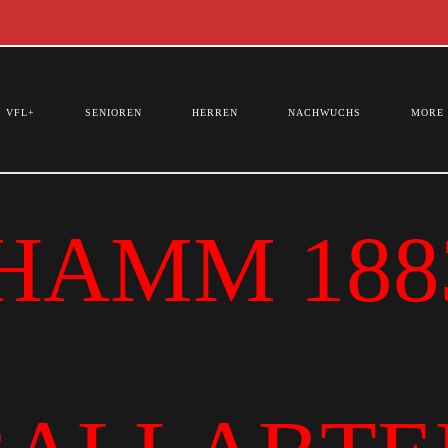
VFL+
SENIOREN
HERREN
NACHWUCHS
MORE
HAMM 1883