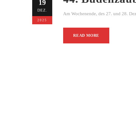
19
DEZ.
Am Wochenende, des 27. und 28. Dezem
2025
READ MORE