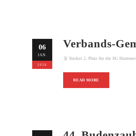
Verbands-Gem
06
JAN.
🥈 Starker 2. Platz für die SG Hamme
2026
READ MORE
44. Budenzau