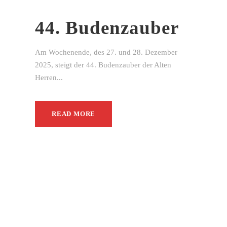
44. Budenzauber
Am Wochenende, des 27. und 28. Dezember
2025, steigt der 44. Budenzauber der Alten
Herren...
READ MORE