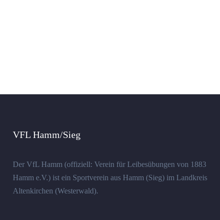
VFL Hamm/Sieg
Der VfL Hamm (offiziell: Verein für Leibesübungen von 1883
Hamm e.V.) ist ein Sportverein aus Hamm (Sieg) im Landkreis
Altenkirchen (Westerwald).