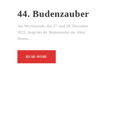
44. Budenzauber
Am Wochenende, des 27. und 28. Dezember
2025, steigt der 44. Budenzauber der Alten
Herren...
READ MORE