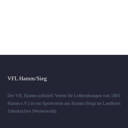
VFL Hamm/Sieg
Der VfL Hamm (offiziell: Verein für Leibesübungen von 1883
Hamm e.V.) ist ein Sportverein aus Hamm (Sieg) im Landkreis
Altenkirchen (Westerwald).