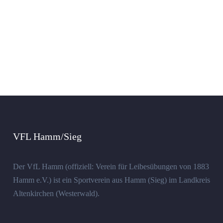
VFL Hamm/Sieg
Der VfL Hamm (offiziell: Verein für Leibesübungen von 1883
Hamm e.V.) ist ein Sportverein aus Hamm (Sieg) im Landkreis
Altenkirchen (Westerwald).