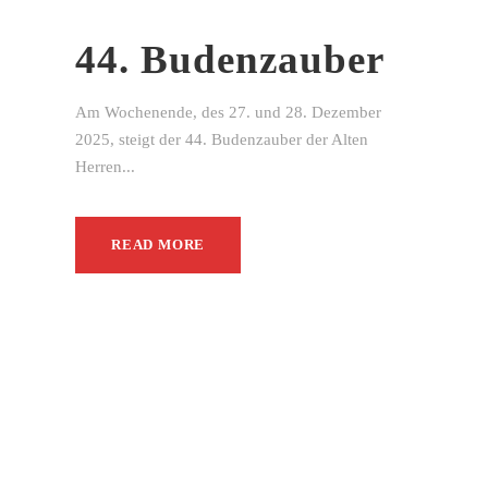
44. Budenzauber
Am Wochenende, des 27. und 28. Dezember
2025, steigt der 44. Budenzauber der Alten
Herren...
READ MORE