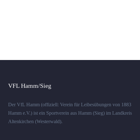
VFL Hamm/Sieg
Der VfL Hamm (offiziell: Verein für Leibesübungen von 1883
Hamm e.V.) ist ein Sportverein aus Hamm (Sieg) im Landkreis
Altenkirchen (Westerwald).