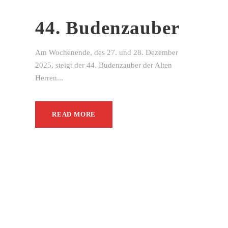
44. Budenzauber
Am Wochenende, des 27. und 28. Dezember
2025, steigt der 44. Budenzauber der Alten
Herren...
READ MORE