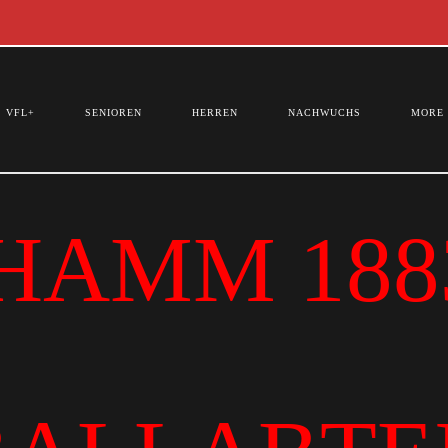
VFL+
SENIOREN
HERREN
NACHWUCHS
MORE
HAMM 1883