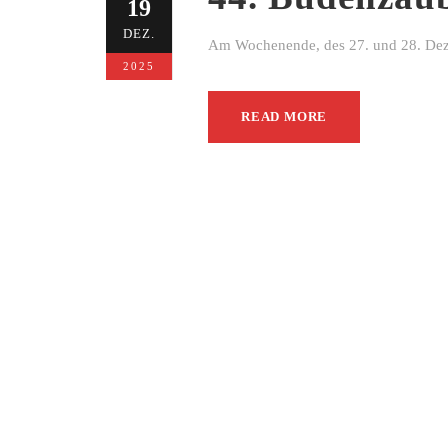
19
DEZ.
Am Wochenende, des 27. und 28. Dezem
2025
READ MORE