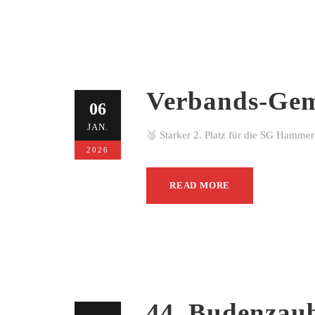
Verbands-Gem
06
JAN.
🥈 Starker 2. Platz für die SG Hamme
2026
READ MORE
44. Budenzau