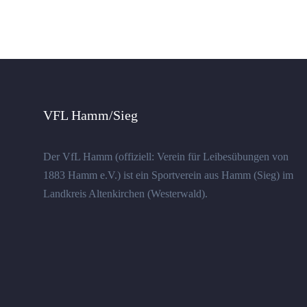
VFL Hamm/Sieg
Der VfL Hamm (offiziell: Verein für Leibesübungen von
1883 Hamm e.V.) ist ein Sportverein aus Hamm (Sieg) im
Landkreis Altenkirchen (Westerwald).