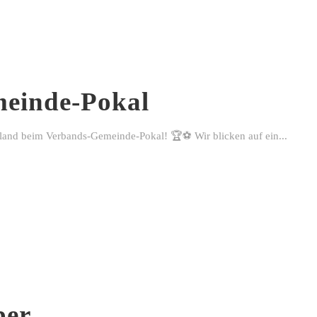
einde-Pokal
rland beim Verbands-Gemeinde-Pokal! 🏆⚽ Wir blicken auf ein...
ber