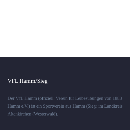
VFL Hamm/Sieg
Der VfL Hamm (offiziell: Verein für Leibesübungen von 1883
Hamm e.V.) ist ein Sportverein aus Hamm (Sieg) im Landkreis
Altenkirchen (Westerwald).