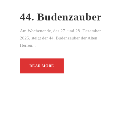
44. Budenzauber
Am Wochenende, des 27. und 28. Dezember
2025, steigt der 44. Budenzauber der Alten
Herren...
READ MORE