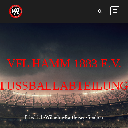
VFL HAMM 1883 E.V.
FUSSBALLABTEILUN
Friedrich-Wilhelm-Raiffeisen-Stadion