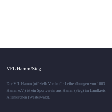
VFL Hamm/Sieg
Der VfL Hamm (offiziell: Verein für Leibesübungen von 1883
Hamm e.V.) ist ein Sportverein aus Hamm (Sieg) im Landkreis
Altenkirchen (Westerwald).