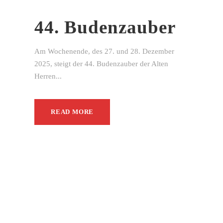
44. Budenzauber
Am Wochenende, des 27. und 28. Dezember
2025, steigt der 44. Budenzauber der Alten
Herren...
READ MORE