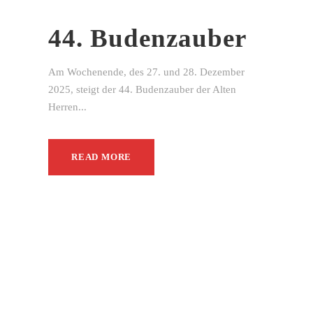
44. Budenzauber
Am Wochenende, des 27. und 28. Dezember
2025, steigt der 44. Budenzauber der Alten
Herren...
READ MORE