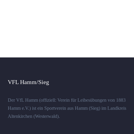
VFL Hamm/Sieg
Der VfL Hamm (offiziell: Verein für Leibesübungen von 1883
Hamm e.V.) ist ein Sportverein aus Hamm (Sieg) im Landkreis
Altenkirchen (Westerwald).