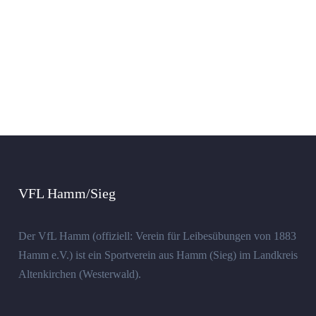
VFL Hamm/Sieg
Der VfL Hamm (offiziell: Verein für Leibesübungen von 1883
Hamm e.V.) ist ein Sportverein aus Hamm (Sieg) im Landkreis
Altenkirchen (Westerwald).