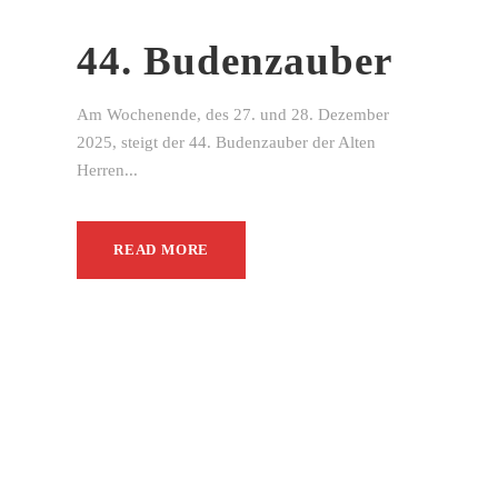
44. Budenzauber
Am Wochenende, des 27. und 28. Dezember
2025, steigt der 44. Budenzauber der Alten
Herren...
READ MORE