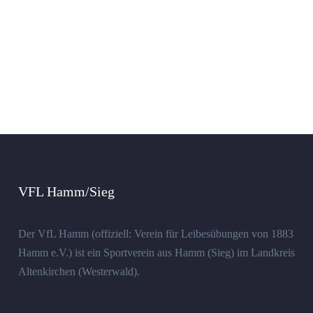
VFL Hamm/Sieg
Der VfL Hamm (offiziell: Verein für Leibesübungen von 1883
Hamm e.V.) ist ein Sportverein aus Hamm (Sieg) im Landkreis
Altenkirchen (Westerwald).