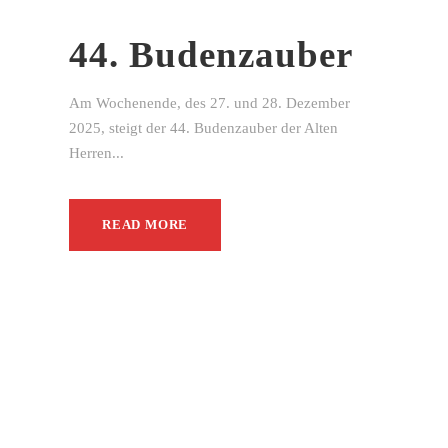
44. Budenzauber
Am Wochenende, des 27. und 28. Dezember
2025, steigt der 44. Budenzauber der Alten
Herren...
READ MORE