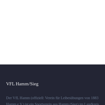
VFL Hamm/Sieg
Der VfL Hamm (offiziell: Verein für Leibesübungen von 1883
Hamm e.V.) ist ein Sportverein aus Hamm (Sieg) im Landkreis