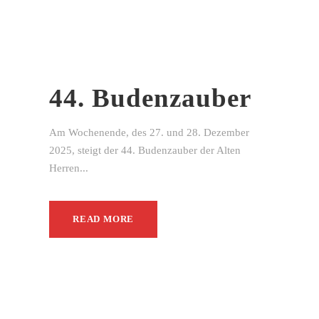
44. Budenzauber
Am Wochenende, des 27. und 28. Dezember
2025, steigt der 44. Budenzauber der Alten
Herren...
READ MORE