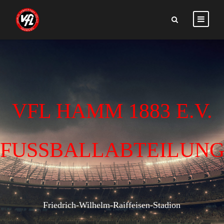
VFL HAMM 1883 E.V.
FUSSBALLABTEILUN
Friedrich-Wilhelm-Raiffeisen-Stadion