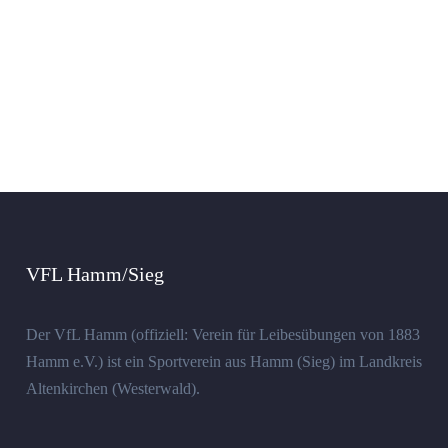
VFL Hamm/Sieg
Der VfL Hamm (offiziell: Verein für Leibesübungen von 1883
Hamm e.V.) ist ein Sportverein aus Hamm (Sieg) im Landkreis
Altenkirchen (Westerwald).