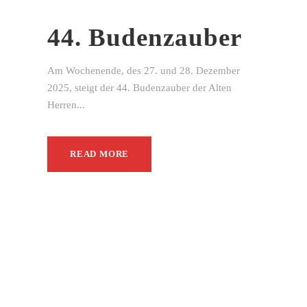
44. Budenzauber
Am Wochenende, des 27. und 28. Dezember
2025, steigt der 44. Budenzauber der Alten
Herren...
READ MORE