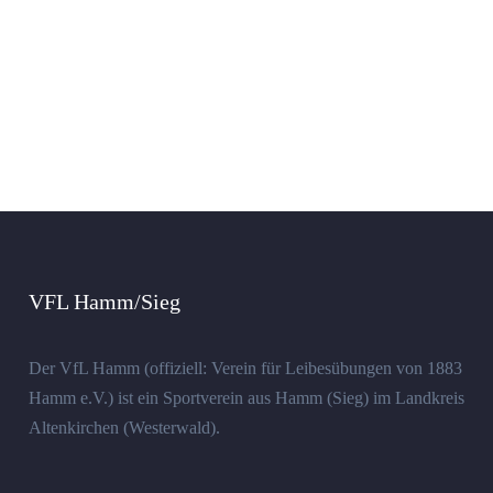
VFL Hamm/Sieg
Der VfL Hamm (offiziell: Verein für Leibesübungen von 1883
Hamm e.V.) ist ein Sportverein aus Hamm (Sieg) im Landkreis
Altenkirchen (Westerwald).