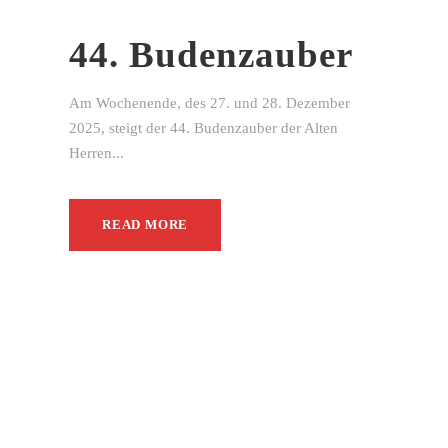
44. Budenzauber
Am Wochenende, des 27. und 28. Dezember
2025, steigt der 44. Budenzauber der Alten
Herren...
READ MORE