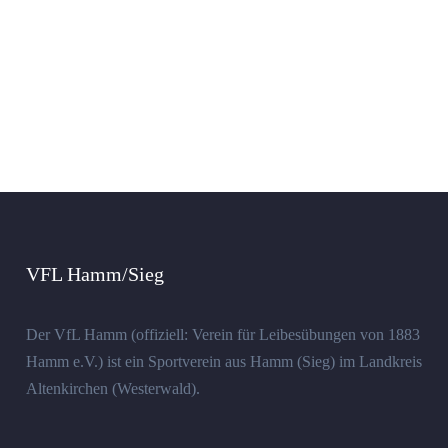
VFL Hamm/Sieg
Der VfL Hamm (offiziell: Verein für Leibesübungen von 1883
Hamm e.V.) ist ein Sportverein aus Hamm (Sieg) im Landkreis
Altenkirchen (Westerwald).