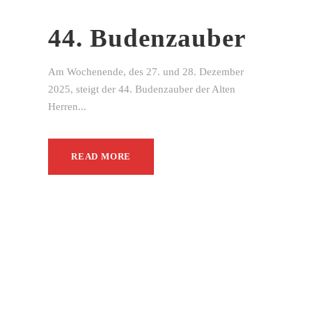
44. Budenzauber
Am Wochenende, des 27. und 28. Dezember
2025, steigt der 44. Budenzauber der Alten
Herren...
READ MORE