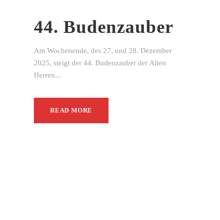
44. Budenzauber
Am Wochenende, des 27. und 28. Dezember
2025, steigt der 44. Budenzauber der Alten
Herren...
READ MORE