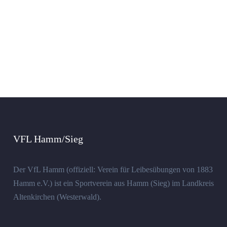
VFL Hamm/Sieg
Der VfL Hamm (offiziell: Verein für Leibesübungen von 1883
Hamm e.V.) ist ein Sportverein aus Hamm (Sieg) im Landkreis
Altenkirchen (Westerwald).