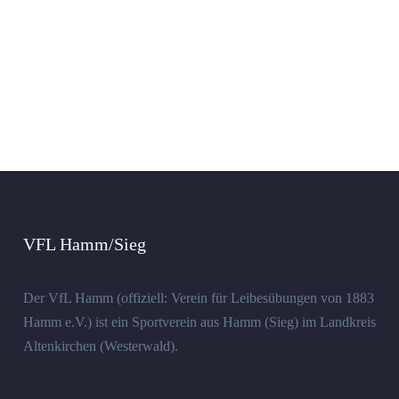
VFL Hamm/Sieg
Der VfL Hamm (offiziell: Verein für Leibesübungen von 1883
Hamm e.V.) ist ein Sportverein aus Hamm (Sieg) im Landkreis
Altenkirchen (Westerwald).