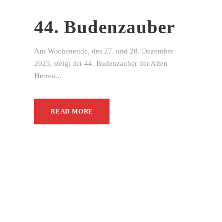
44. Budenzauber
Am Wochenende, des 27. und 28. Dezember
2025, steigt der 44. Budenzauber der Alten
Herren...
READ MORE