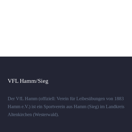
VFL Hamm/Sieg
Der VfL Hamm (offiziell: Verein für Leibesübungen von 1883
Hamm e.V.) ist ein Sportverein aus Hamm (Sieg) im Landkreis
Altenkirchen (Westerwald).