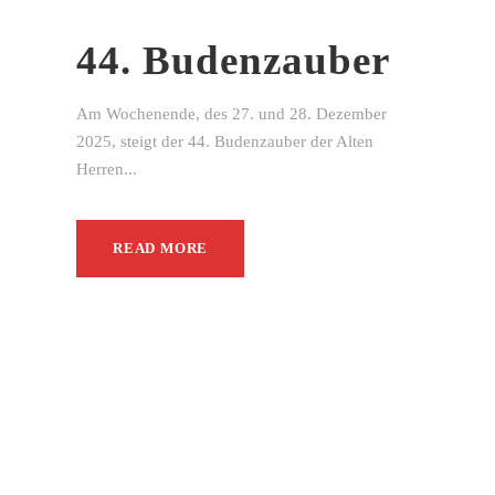
44. Budenzauber
Am Wochenende, des 27. und 28. Dezember
2025, steigt der 44. Budenzauber der Alten
Herren...
READ MORE