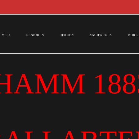
VFL+
SENIOREN
HERREN
NACHWUCHS
MORE
HAMM 1883