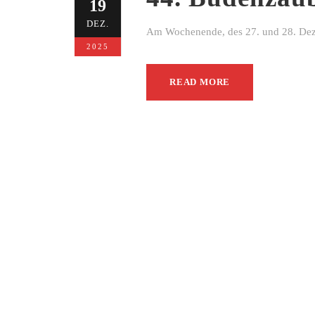
19
DEZ.
Am Wochenende, des 27. und 28. Dezem
2025
READ MORE