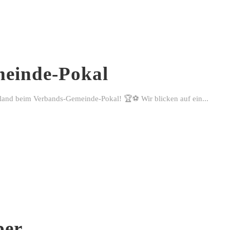
einde-Pokal
rland beim Verbands-Gemeinde-Pokal! 🏆⚽ Wir blicken auf ein...
ber