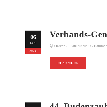
Verbands-Gem
06
JAN.
🥈 Starker 2. Platz für die SG Hamme
2026
READ MORE
44. Budenzau