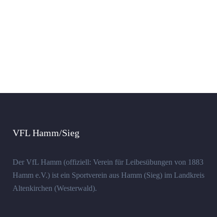
VFL Hamm/Sieg
Der VfL Hamm (offiziell: Verein für Leibesübungen von 1883
Hamm e.V.) ist ein Sportverein aus Hamm (Sieg) im Landkreis
Altenkirchen (Westerwald).