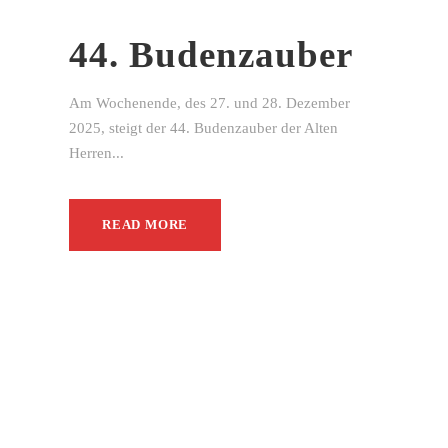
44. Budenzauber
Am Wochenende, des 27. und 28. Dezember
2025, steigt der 44. Budenzauber der Alten
Herren...
READ MORE