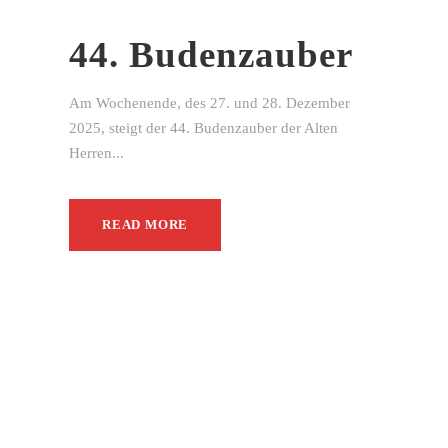
44. Budenzauber
Am Wochenende, des 27. und 28. Dezember
2025, steigt der 44. Budenzauber der Alten
Herren...
READ MORE