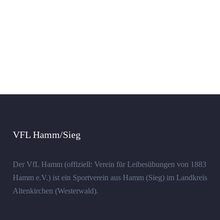
VFL Hamm/Sieg
Der VfL Hamm (offiziell: Verein für Leibesübungen von 1883
Hamm e.V.) ist ein Sportverein aus Hamm (Sieg) im Landkreis
Altenkirchen (Westerwald).