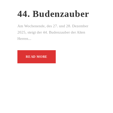
44. Budenzauber
Am Wochenende, des 27. und 28. Dezember
2025, steigt der 44. Budenzauber der Alten
Herren...
READ MORE