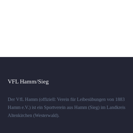
VFL Hamm/Sieg
Der VfL Hamm (offiziell: Verein für Leibesübungen von 1883
Hamm e.V.) ist ein Sportverein aus Hamm (Sieg) im Landkreis
Altenkirchen (Westerwald).