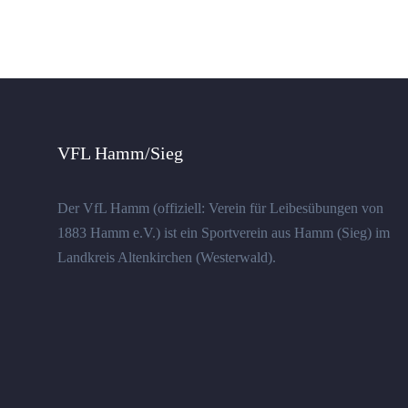
VFL Hamm/Sieg
Der VfL Hamm (offiziell: Verein für Leibesübungen von
1883 Hamm e.V.) ist ein Sportverein aus Hamm (Sieg) im
Landkreis Altenkirchen (Westerwald).