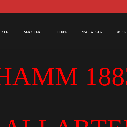
VFL+
SENIOREN
HERREN
NACHWUCHS
MORE
HAMM 1883