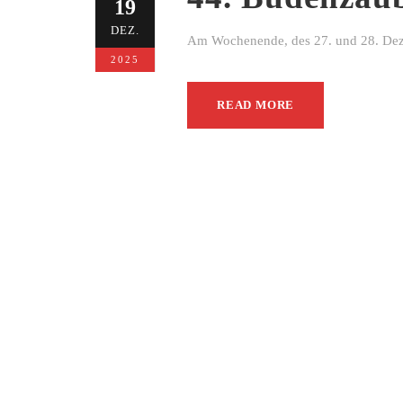
19
DEZ.
Am Wochenende, des 27. und 28. Dezem
2025
READ MORE