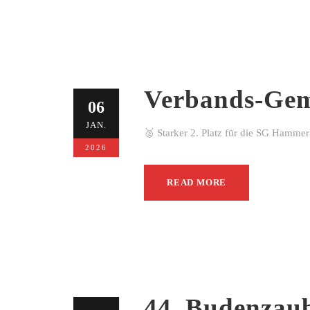
Verbands-Gem
06
JAN.
🥈 Starker 2. Platz für die SG Hamme
2026
READ MORE
44. Budenzau