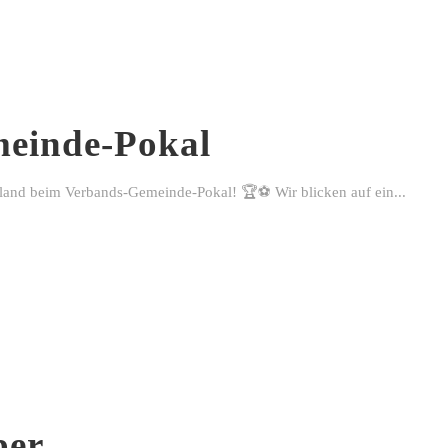
einde-Pokal
rland beim Verbands-Gemeinde-Pokal! 🏆⚽ Wir blicken auf ein...
ber