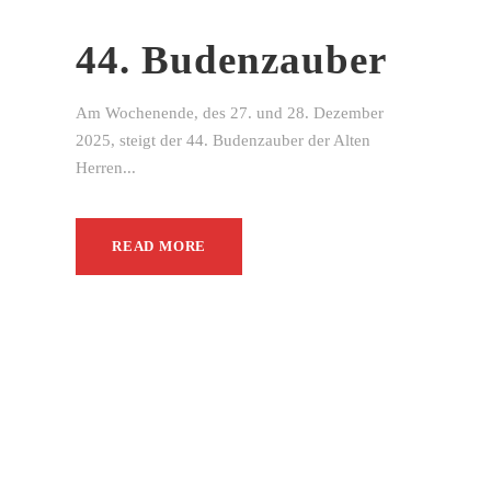
44. Budenzauber
Am Wochenende, des 27. und 28. Dezember
2025, steigt der 44. Budenzauber der Alten
Herren...
READ MORE