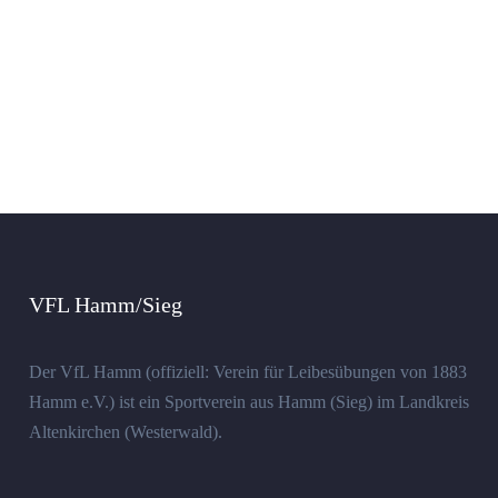
VFL Hamm/Sieg
Der VfL Hamm (offiziell: Verein für Leibesübungen von 1883
Hamm e.V.) ist ein Sportverein aus Hamm (Sieg) im Landkreis
Altenkirchen (Westerwald).