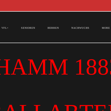
VFL+
SENIOREN
HERREN
NACHWUCHS
MORE
HAMM 1883