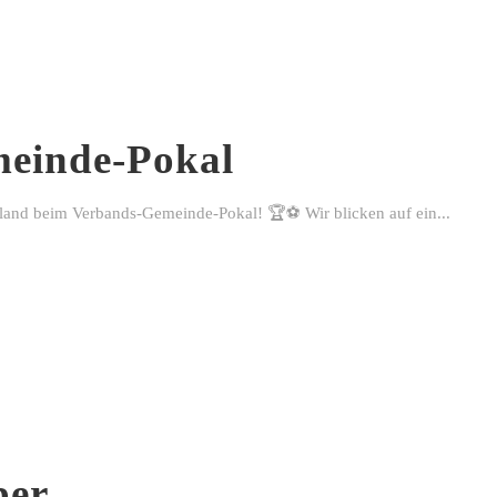
einde-Pokal
rland beim Verbands-Gemeinde-Pokal! 🏆⚽ Wir blicken auf ein...
ber