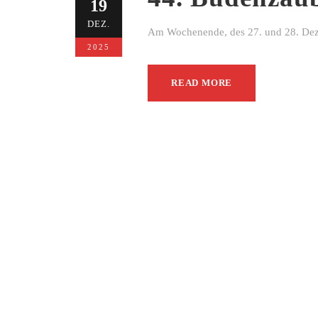
19
DEZ.
Am Wochenende, des 27. und 28. Dezem
2025
READ MORE