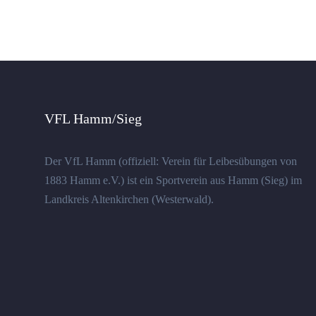
VFL Hamm/Sieg
Der VfL Hamm (offiziell: Verein für Leibesübungen von
1883 Hamm e.V.) ist ein Sportverein aus Hamm (Sieg) im
Landkreis Altenkirchen (Westerwald).