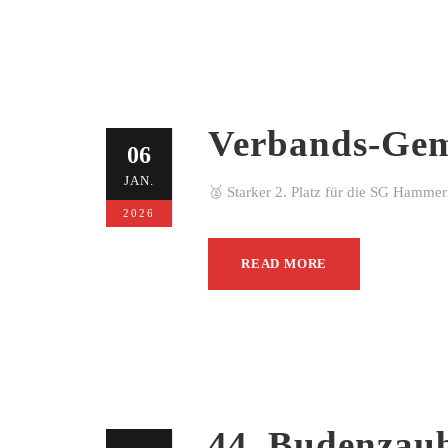
Verbands-Gem
06
JAN.
🥈 Starker 2. Platz für die SG Hamme
2026
READ MORE
44. Budenzau