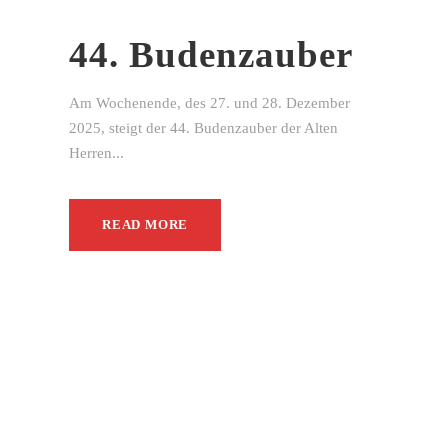
44. Budenzauber
Am Wochenende, des 27. und 28. Dezember
2025, steigt der 44. Budenzauber der Alten
Herren...
READ MORE