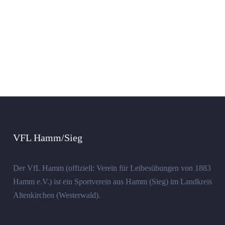
VFL Hamm/Sieg
Der VfL Hamm (offiziell: Verein für Leibesübungen von 1883
Hamm e.V.) ist ein Sportverein aus Hamm (Sieg) im Landkreis
Altenkirchen (Westerwald).