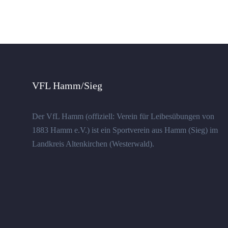
VFL Hamm/Sieg
Der VfL Hamm (offiziell: Verein für Leibesübungen von
1883 Hamm e.V.) ist ein Sportverein aus Hamm (Sieg) im
Landkreis Altenkirchen (Westerwald).