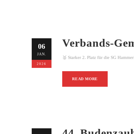
Verbands-Gem
06
JAN.
🥈 Starker 2. Platz für die SG Hamme
2026
READ MORE
44. Budenzau