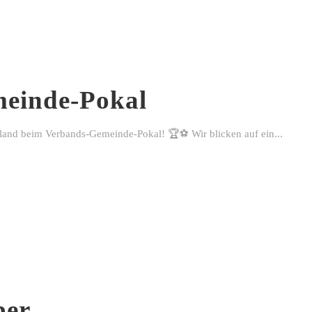
einde-Pokal
rland beim Verbands-Gemeinde-Pokal! 🏆⚽ Wir blicken auf ein...
ber