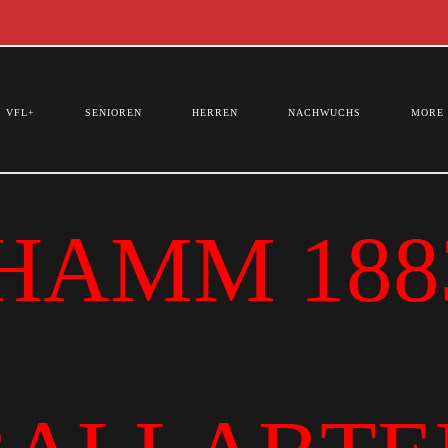
VFL+
SENIOREN
HERREN
NACHWUCHS
MORE
HAMM 1883