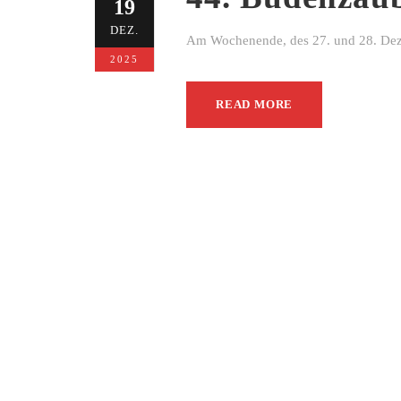
19
DEZ.
Am Wochenende, des 27. und 28. Dezem
2025
READ MORE