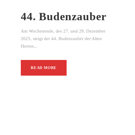
44. Budenzauber
Am Wochenende, des 27. und 28. Dezember
2025, steigt der 44. Budenzauber der Alten
Herren...
READ MORE