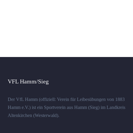
VFL Hamm/Sieg
Der VfL Hamm (offiziell: Verein für Leibesübungen von 1883
Hamm e.V.) ist ein Sportverein aus Hamm (Sieg) im Landkreis
Altenkirchen (Westerwald).