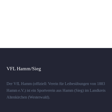
VFL Hamm/Sieg
Der VfL Hamm (offiziell: Verein für Leibesübungen von 1883
Hamm e.V.) ist ein Sportverein aus Hamm (Sieg) im Landkreis
Altenkirchen (Westerwald).