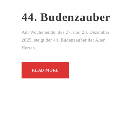
44. Budenzauber
Am Wochenende, des 27. und 28. Dezember
2025, steigt der 44. Budenzauber der Alten
Herren...
READ MORE